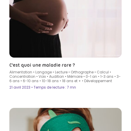
Photo de freestocks sur Unsplash
C’est quoi une maladie rare ?
Alimentation
•
Langage
•
Lecture
•
Orthographe
•
Calcul
•
Concentration
•
Voix
•
Audition
•
Mémoire
•
0-1 an
•
1-3 ans
•
3-
6 ans
•
6-10 ans
•
10-18 ans
•
18 ans et +
•
Développement
21 avril 2023 • Temps de lecture : 7 mn