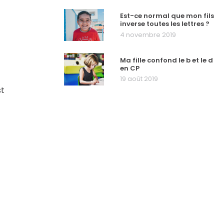
Est-ce normal que mon fils
inverse toutes les lettres ?
4 novembre 2019
Ma fille confond le b et le d
en CP
19 août 2019
st