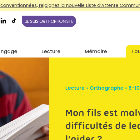
conventionnées, rejoignez la nouvelle Liste d’Attente Commune
JE SUIS ORTHOPHONISTE
angage
Lecture
Mémoire
Tou
Lecture
•
Orthographe
•
6-10
Mon fils est mal
difficultés de l
l’aider ?