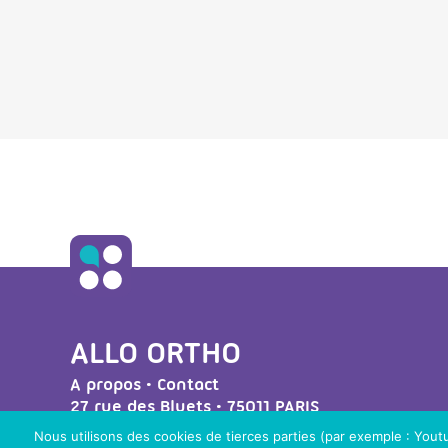
ALLO ORTHO
A propos
•
Contact
27 rue des Bluets • 75011 PARIS
Mentions légales
• Réalisé par
Post Scriptum
Nous utilisons des cookies de tierces parties (par exemple : Youtub