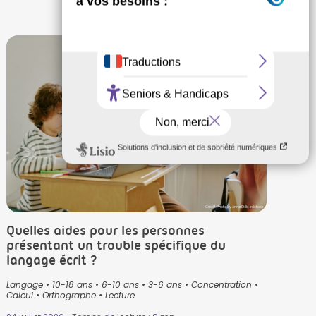
Crédit Photo by AnnaStills in Istock
Quelles aides pour les personnes
présentant un trouble spécifique du
langage écrit ?
Langage
•
10-18 ans
•
6-10 ans
•
3-6 ans
•
Concentration
•
Calcul
•
Orthographe
•
Lecture