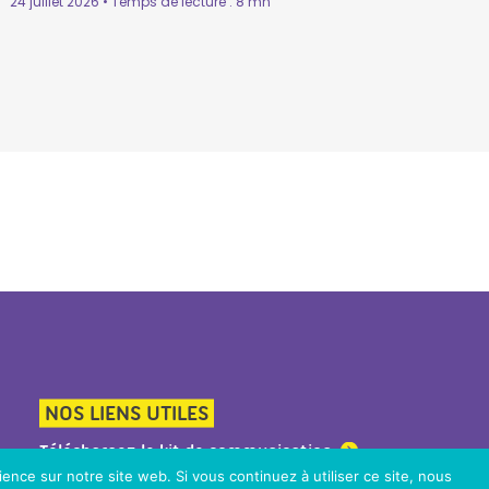
24 juillet 2026 • Temps de lecture : 8 mn
NOS LIENS UTILES
Téléchargez le kit de communication
ience sur notre site web. Si vous continuez à utiliser ce site, nous