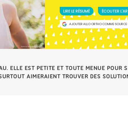
LIRE LE RÉSUMÉ
ÉCOUTER L'AR
AJOUTER ALLO ORTHO COMME SOURCE 
Photo by Simon Rae on Unsplash
U. ELLE EST PETITE ET TOUTE MENUE POUR S
 SURTOUT AIMERAIENT TROUVER DES SOLUTIO