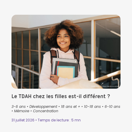
Crédit photo by Artem Varnitsin in Istock
Le TDAH chez les filles est-il différent ?
3-6 ans
•
Développement
•
18 ans et +
•
10-18 ans
•
6-10 ans
•
Mémoire
•
Concentration
31 juillet 2026 • Temps de lecture : 5 mn