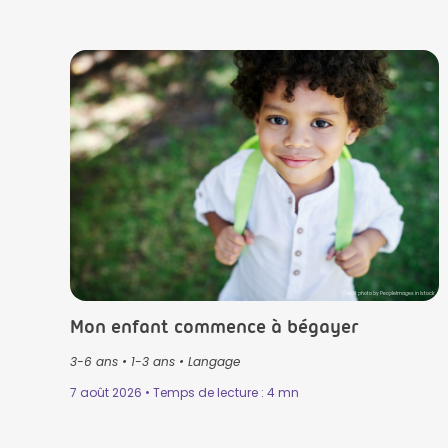
Crédit photo by PeopleImages in Istock
Mon enfant commence à bégayer
3-6 ans
•
1-3 ans
•
Langage
7 août 2026 • Temps de lecture : 4 mn