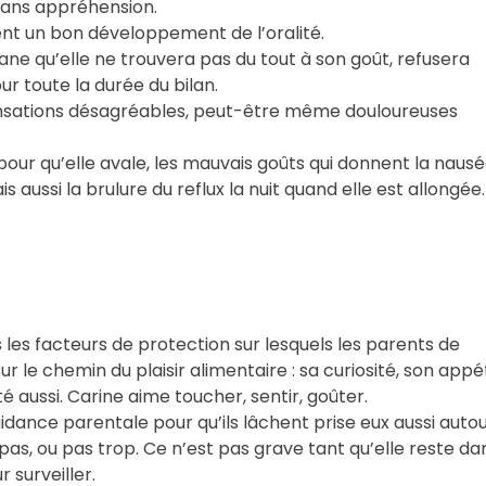
sans appréhension.
t un bon développement de l’oralité.
ane qu’elle ne trouvera pas du tout à son goût, refusera
r toute la durée du bilan.
ensations désagréables, peut-être même douloureuses
pour qu’elle avale, les mauvais goûts qui donnent la nausé
s aussi la brulure du reflux la nuit quand elle est allongée.
es facteurs de protection sur lesquels les parents de
le chemin du plaisir alimentaire : sa curiosité, son appét
té aussi. Carine aime toucher, sentir, goûter.
dance parentale pour qu’ils lâchent prise eux aussi auto
as, ou pas trop. Ce n’est pas grave tant qu’elle reste da
 surveiller.