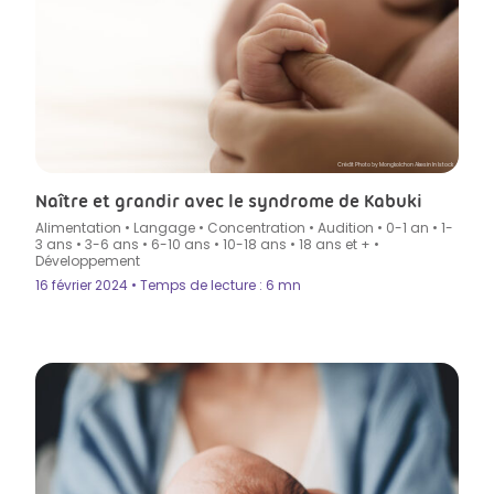
Crédit Photo by Mongkolchon Akesin In Istock
Naître et grandir avec le syndrome de Kabuki
Alimentation
•
Langage
•
Concentration
•
Audition
•
0-1 an
•
1-
3 ans
•
3-6 ans
•
6-10 ans
•
10-18 ans
•
18 ans et +
•
Développement
16 février 2024 • Temps de lecture : 6 mn