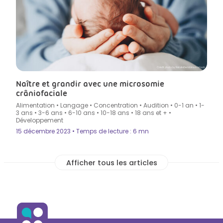
Crédit photo by NataliaDeriabina in Istock
Naître et grandir avec une microsomie
crâniofaciale
Alimentation
•
Langage
•
Concentration
•
Audition
•
0-1 an
•
1-
3 ans
•
3-6 ans
•
6-10 ans
•
10-18 ans
•
18 ans et +
•
Développement
15 décembre 2023 • Temps de lecture : 6 mn