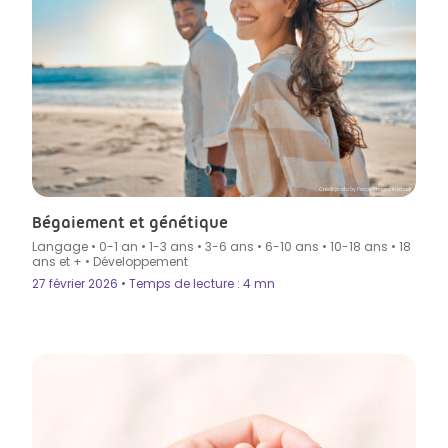
Crédit photo by PeopleImages in Istock
Bégaiement et génétique
Langage
•
0-1 an
•
1-3 ans
•
3-6 ans
•
6-10 ans
•
10-18 ans
•
18
ans et +
•
Développement
27 février 2026 • Temps de lecture : 4 mn