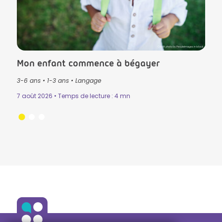
lls in Istock
Crédit photo by PeopleImages in Istock
Mon enfant commence à bégayer
Le T
3-6 ans
•
1-3 ans
•
Langage
3-6 
Mémo
7 août 2026 • Temps de lecture : 4 mn
n
•
31 ju