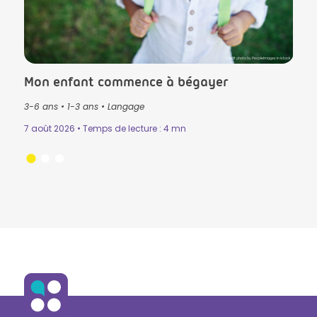
lls in Istock
Crédit photo by PeopleImages in Istock
Mon enfant commence à bégayer
Le T
3-6 ans
•
1-3 ans
•
Langage
3-6 
Mémo
7 août 2026 • Temps de lecture : 4 mn
n
•
31 ju