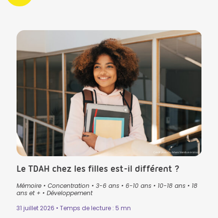
CK in Istock
Crédit photo by Artem Varnitsin in Istock
Le TDAH chez les filles est-il différent ?
Que
pré
Mémoire
•
Concentration
•
3-6 ans
•
6-10 ans
•
10-18 ans
•
18
lan
ans
•
ans et +
•
Développement
3-6 
31 juillet 2026 • Temps de lecture : 5 mn
Lectu