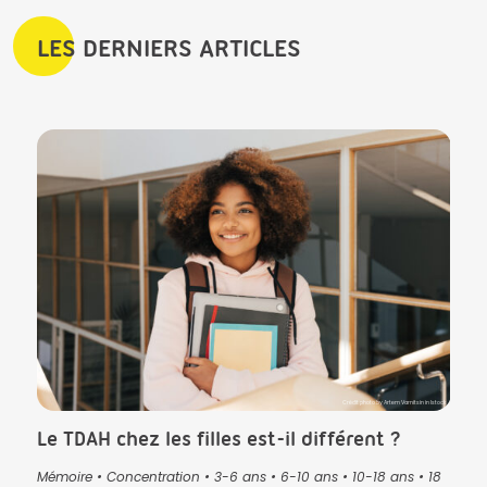
LES DERNIERS ARTICLES
CK in Istock
Crédit photo by Artem Varnitsin in Istock
Le TDAH chez les filles est-il différent ?
Que
pré
Mémoire
•
Concentration
•
3-6 ans
•
6-10 ans
•
10-18 ans
•
18
lan