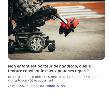
Photo de Jon Tyson sur Unsplash
Mon enfant est porteur de handicap, quelle
texture convient le mieux pour ses repas ?
18 ans et +
•
10-18 ans
•
6-10 ans
•
3-6 ans
•
1-3 ans
•
0-1 an
•
Alimentation
•
Développement
26 mai 2023 • Temps de lecture : 5 mn