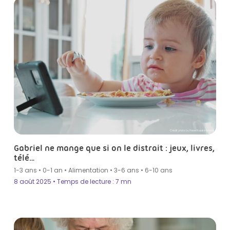
Crédit photo by Pawel Kajak in Istock
Gabriel ne mange que si on le distrait : jeux, livres,
télé…
1-3 ans
•
0-1 an
•
Alimentation
•
3-6 ans
•
6-10 ans
8 août 2025 • Temps de lecture : 7 mn