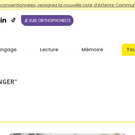
conventionnées, rejoignez la nouvelle Liste d’Attente Commune
JE SUIS ORTHOPHONISTE
angage
Lecture
Mémoire
Tou
NGER"