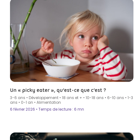
Crédit photo by Koldunov in Istock
Un « picky eater », qu’est-ce que c’est ?
3-6 ans
•
Développement
•
18 ans et +
•
10-18 ans
•
6-10 ans
•
1-3
ans
•
0-1 an
•
Alimentation
6 février 2026 • Temps de lecture : 6 mn