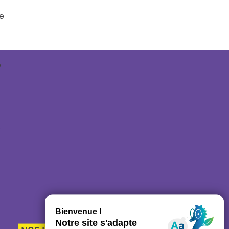
re
e
…