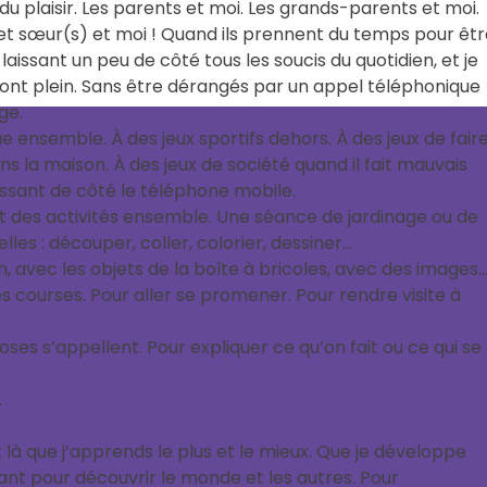
du plaisir. Les parents et moi. Les grands-parents et moi.
 et sœur(s) et moi ! Quand ils prennent du temps pour êt
laissant un peu de côté tous les soucis du quotidien, et je
en ont plein. Sans être dérangés par un appel téléphonique
ge.
e ensemble. À des jeux sportifs dehors. À des jeux de fair
s la maison. À des jeux de société quand il fait mauvais
issant de côté le téléphone mobile.
t des activités ensemble. Une séance de jardinage ou de
lles : découper, coller, colorier, dessiner…
, avec les objets de la boîte à bricoles, avec des images
es courses. Pour aller se promener. Pour rendre visite à
s s’appellent. Pour expliquer ce qu’on fait ou ce qui se
.
t là que j’apprends le plus et le mieux. Que je développe
t pour découvrir le monde et les autres. Pour