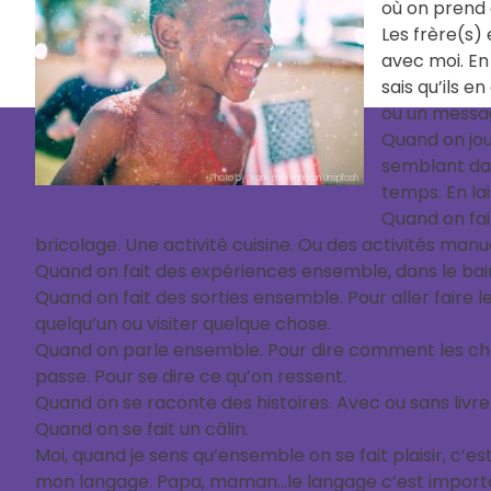
où on prend 
Les frère(s)
avec moi. En 
sais qu’ils 
ou un messa
Quand on jou
semblant dan
Photo by frank mckenna on Unsplash
temps. En la
Quand on fai
bricolage. Une activité cuisine. Ou des activités manue
Quand on fait des expériences ensemble, dans le bain
Quand on fait des sorties ensemble. Pour aller faire l
quelqu’un ou visiter quelque chose.
Quand on parle ensemble. Pour dire comment les chose
passe. Pour se dire ce qu’on ressent.
Quand on se raconte des histoires. Avec ou sans livre
Quand on se fait un câlin.
Moi, quand je sens qu’ensemble on se fait plaisir, c’es
mon langage. Papa, maman…le langage c’est importan