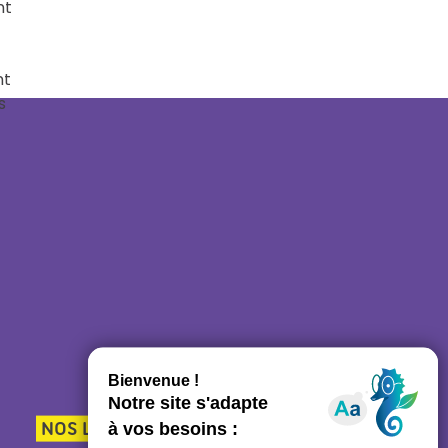
nt
nt
s
NOS LIENS UTILES