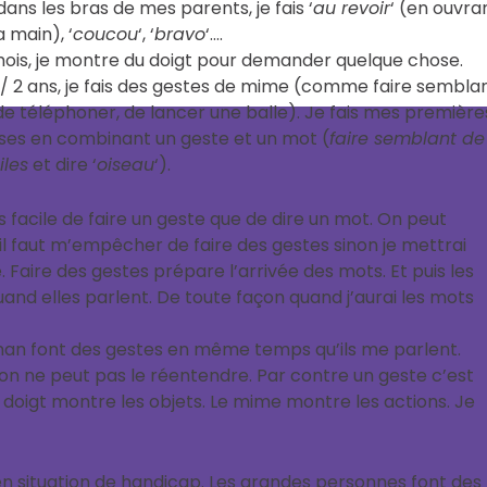
dans les bras de mes parents, je fais ‘
au revoir
‘ (en ouvra
 main), ‘
coucou
‘, ‘
bravo
‘….
 mois, je montre du doigt pour demander quelque chose.
 / 2 ans, je fais des gestes de mime (comme faire sembla
e téléphoner, de lancer une balle). Je fais mes première
ses en combinant un geste et un mot (
faire semblant de
iles
et dire ‘
oiseau
‘).
s facile de faire un geste que de dire un mot. On peut
il faut m’empêcher de faire des gestes sinon je mettrai
. Faire des gestes prépare l’arrivée des mots. Et puis les
nd elles parlent. De toute façon quand j’aurai les mots
n font des gestes en même temps qu’ils me parlent.
it, on ne peut pas le réentendre. Par contre un geste c’est
u doigt montre les objets. Le mime montre les actions. Je
t en situation de handicap. Les grandes personnes font des