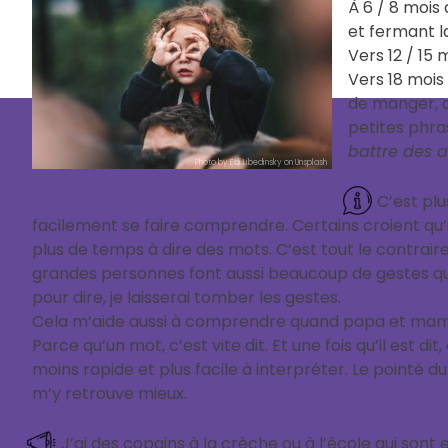
À 6 / 8 mois 
et fermant la
Vers 12 / 15
Vers 18 mois
de manger, d
petites phra
battre des a
Photo by Edi Libedinsky on Unsplash
C’est plu
facilement se faire comprendre. Certains croient qu’
plus de temps à dire des mots. C’est tout le contraire
grandes personnes font aussi beaucoup de gestes qua
pour dire, je laisserai tomber les gestes.
Cela m’aide aussi à comprendre quand papa et mama
Parce qu’un mot, c’est vite dit. Et une fois qu’il est d
moins rapide et plus facile à interpréter. Le pointé d
m’y retrouve mieux.
J’ai des copains à la crèche ou à l’école qui son