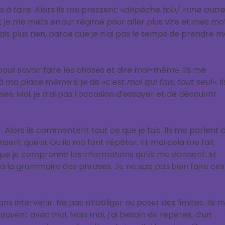
 à faire. Alors ils me pressent: «
dépêche toi»
/ «
une autr
oit je me mets en sur régime pour aller plus vite et mes mo
 fais plus rien, parce que je n’ai pas le temps de prendre 
 pour savoir faire les choses et dire moi-même. Ils me
à ma place même si je dis «c
’est moi qui fais, tout seul»
. I
ses. Moi, je n’ai pas l’occasion d’essayer et de découvrir
. Alors ils commentent tout ce que je fais. Ils me parlent 
sent que si. Ou ils me font répéter. Et moi cela me fait
ue je comprenne les informations qu’ils me donnent. Et
à la grammaire des phrases. Je ne sais pas bien faire ces
sans intervenir. Ne pas m’obliger ou poser des limites. Ils 
souvent avec moi. Mais moi, j’ai besoin de repères, d’un