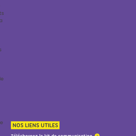
e
ts
ma
ls
de
me
NOS LIENS UTILES
Téléchargez le kit de communication