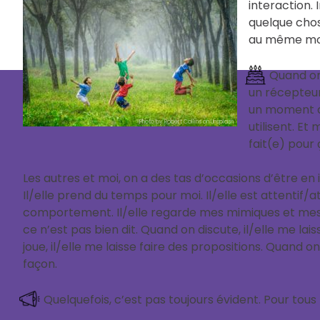
interaction. 
quelque chos
au même mome
Quand on 
un récepteur
un moment do
Photo by Robert Collins on Unsplash
utilisent. Et
fait(e) pour 
Les autres et moi, on a des tas d’occasions d’être en
Il/elle prend du temps pour moi. Il/elle est attentif/
comportement. Il/elle regarde mes mimiques et mes
ce n’est pas bien dit. Quand on discute, il/elle me l
joue, il/elle me laisse faire des propositions. Quand on
façon.
Quelquefois, c’est pas toujours évident. Pour tous 