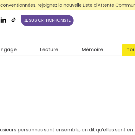
conventionnées, rejoignez la nouvelle Liste d’Attente Commune
JE SUIS ORTHOPHONISTE
angage
Lecture
Mémoire
Tou
usieurs personnes sont ensemble, on dit qu’elles sont en