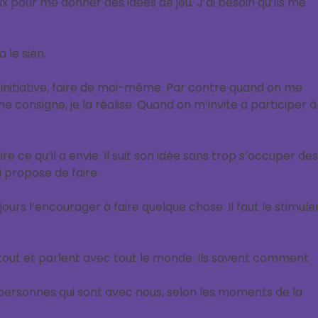
x pour me donner des idées de jeu. J’ai besoin qu’ils me
 le sien.
 l’initiative, faire de moi-même. Par contre quand on me
consigne, je la réalise. Quand on m‘invite à participer à
aire ce qu’il a envie. Il suit son idée sans trop s’occuper des
i propose de faire.
ujours l’encourager à faire quelque chose. Il faut le stimuler
partout et parlent avec tout le monde. Ils savent comment
s personnes qui sont avec nous, selon les moments de la