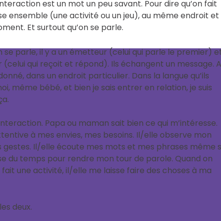
Interaction est un mot un peu savant. Pour dire qu’on fait
e ensemble (une activité ou un jeu), au même endroit et
nt. Et surtout qu’on se parle.
se parle, il y a un émetteur (celui qui parle le premier) e
 (celui qui reçoit et répond). Ils échangent un message. 
nné, dans un endroit particulier. Dans la langue qu’ils
 moi, même bébé, et bien je sais entrer en relation, je suis
ça.
 interaction. Papa ou maman sait bien ce qui m’intéresse.
attentive à mes envies, mes besoins. Il/elle observe mon
 gestes. Il/elle écoute mes mots et mes phrases même s
aisse du temps pour rendre mon tour de parole. Quand on
 fait une activité, il/elle me laisse faire des choses à ma
les deux.