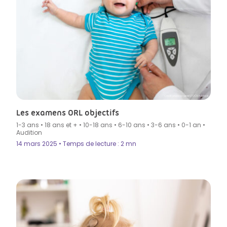
Crédit photo by peakSTOCK in Istock
Les examens ORL objectifs
1-3 ans
•
18 ans et +
•
10-18 ans
•
6-10 ans
•
3-6 ans
•
0-1 an
•
Audition
14 mars 2025 • Temps de lecture : 2 mn