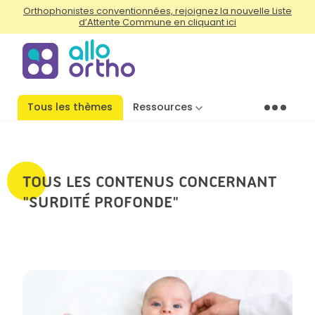
Orthophonistes conventionnées, rejoignez la nouvelle Liste
d’Attente Commune en cliquant ici
Tous les thèmes
Ressources
Menu
TOUS LES CONTENUS CONCERNANT
"SURDITÉ PROFONDE"