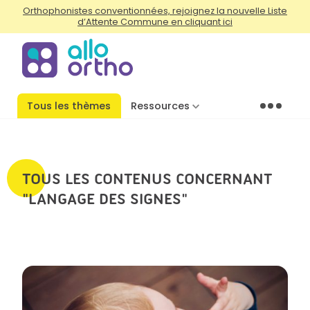
Orthophonistes conventionnées, rejoignez la nouvelle Liste
d’Attente Commune en cliquant ici
Tous les thèmes
Ressources
Menu
TOUS LES CONTENUS CONCERNANT
"LANGAGE DES SIGNES"