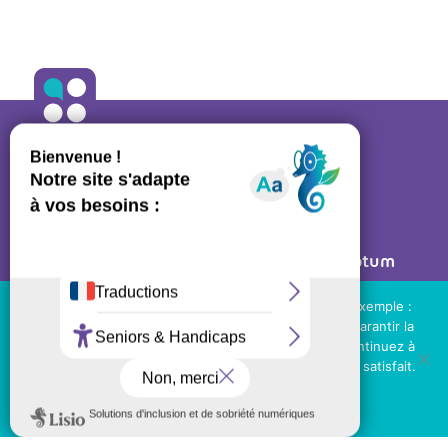
ALLO ORTHO
A propos
•
Contact
27 rue des Bluets • 75011 PARIS
Mentions légales
• Réalisé par
Post Scriptum
Ressources régulateurs
Nous utilisons des cookies de tierces parties (par exemple :
Youtube, suivi statistique des visites...) pour vous garantir la
NOS LIENS UTILES
meilleure expérience sur notre site web. Si vous continuez à
utiliser ce site, nous supposerons que vous en êtes satisfait.
Téléchargez le kit de communication
OK