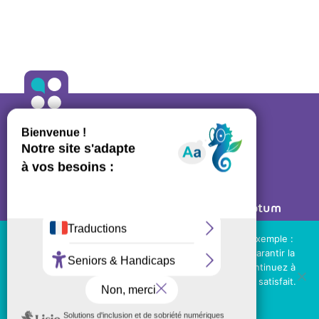
ALLO ORTHO
A propos
•
Contact
27 rue des Bluets • 75011 PARIS
Mentions légales
• Réalisé par
Post Scriptum
Ressources régulateurs
Nous utilisons des cookies de tierces parties (par exemple :
Youtube, suivi statistique des visites...) pour vous garantir la
NOS LIENS UTILES
meilleure expérience sur notre site web. Si vous continuez à
utiliser ce site, nous supposerons que vous en êtes satisfait.
Téléchargez le kit de communication
OK