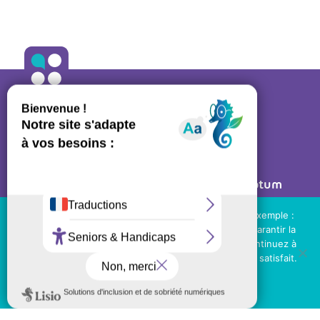
ALLO ORTHO
A propos
•
Contact
27 rue des Bluets • 75011 PARIS
Mentions légales
• Réalisé par
Post Scriptum
Ressources régulateurs
Nous utilisons des cookies de tierces parties (par exemple :
Youtube, suivi statistique des visites...) pour vous garantir la
NOS LIENS UTILES
meilleure expérience sur notre site web. Si vous continuez à
utiliser ce site, nous supposerons que vous en êtes satisfait.
Téléchargez le kit de communication
OK