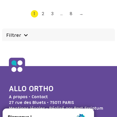
1
2
3
…
8
→
Filtrer
ALLO ORTHO
A propos
•
Contact
27 rue des Bluets • 75011 PARIS
Mentions légales
• Réalisé par
Post Scriptum
Ressources régulateurs